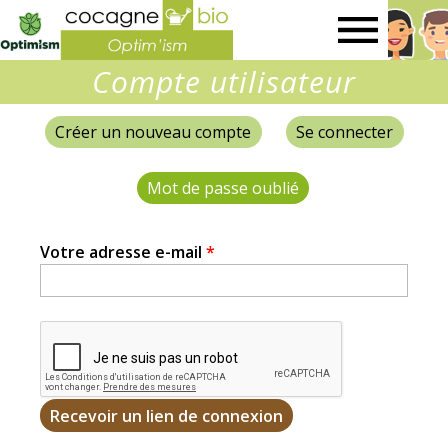
Optim'ism
Compte utilisateur
Créer un nouveau compte
Se connecter
Onglets
principaux
Mot de passe oublié
(onglet actif)
Votre adresse e-mail
*