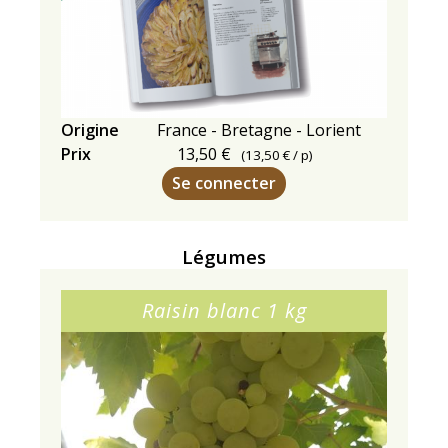
Ce
Origine
France - Bretagne - Lorient
livre
Prix
13,50 €
(
13,50 €
/ p)
de
Se connecter
recettes
propose
un
Légumes
plongeon
au
Raisin blanc 1 kg
cœur
d’un
partage
culinaire
et
culturel