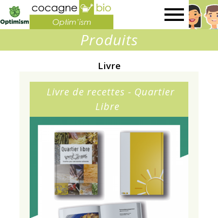
Optim'ism
Produits
Livre
Livre de recettes - Quartier
Libre